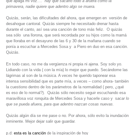
que apaga mi voz….
hay que sacarlo todo a afuera como la
primavera, nadie quiere que adentro algo se muera.
Quizás, serán, las dificultades del ahora, que emergen en versión de
desahogue cantoral. Quizás siempre he necesitado drenar hasta
durante el canto, así sea una canción de tono más feliz. O quizás
sea sólo una llorona, que será recordada por su hijos como la mamá
que lloraba en el desayuno de las 6 y 30 de la mañana cuando se
ponía a escuchar a Mercedes Sosa y a Piero en duo en esa canción.
Quizás.
En todo caso, no me da vergüenza ni propia ni ajena. Soy solo yo.
Lidiando con la vida ( con la mía) lo mejor que puedo. Secándome las
lágrimas al son de la música. A veces he querido taponear esa
intensa sensibilidad que es parte mía, a veces – como ahora- también
la cuestiono dentro de los parámetros de la normalidad ( pero, ¿qué
es eso de lo normal?). Quizás sólo necesito seguir escuchando esa
maravillosa voz ronquita de Mercedes Sosa y hacerle caso y s
acar lo
que se pueda afuera, para que adentro nazcan cosas nuevas.
Quizás algún día se me pase o no. Por ahora, sólo evito la inundación
inminente. Mejor dejar salir que guardar.
p.d:
esta es la canción
de la inspiración de hoy