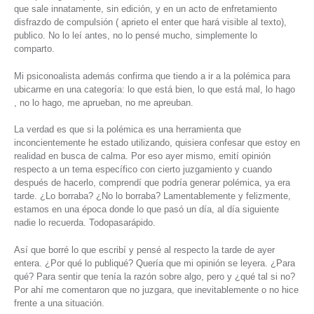
que sale innatamente, sin edición, y en un acto de enfretamiento
disfrazdo de compulsión ( aprieto el enter que hará visible al texto),
publico. No lo leí antes, no lo pensé mucho, simplemente lo
comparto.
Mi psiconoalista además confirma que tiendo a ir a la polémica para
ubicarme en una categoría: lo que está bien, lo que está mal, lo hago
, no lo hago, me aprueban, no me apreuban.
La verdad es que si la polémica es una herramienta que
inconcientemente he estado utilizando, quisiera confesar que estoy en
realidad en busca de calma. Por eso ayer mismo, emití opinión
respecto a un tema específico con cierto juzgamiento y cuando
después de hacerlo, comprendí que podría generar polémica, ya era
tarde. ¿Lo borraba? ¿No lo borraba? Lamentablemente y felizmente,
estamos en una época donde lo que pasó un día, al día siguiente
nadie lo recuerda. Todopasarápido.
Así que borré lo que escribí y pensé al respecto la tarde de ayer
entera. ¿Por qué lo publiqué? Quería que mi opinión se leyera. ¿Para
qué? Para sentir que tenía la razón sobre algo, pero y ¿qué tal si no?
Por ahí me comentaron que no juzgara, que inevitablemente o no hice
frente a una situación.