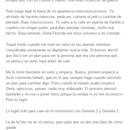
estaba feliz con mi chibolo y bueno, todo eran cicatrices de guerra.
Pero luego bajé la barra de mi apariencia másssssssssssss. Ya
olvídate de hacerte manicure, pedicure, cortarte el pelo o cambiar de
peinado. Baja másssssssss. Yo salía a la calle en pijama de franela a
cuadros sin ningún pudor, pantuflas peludas moradas, moño mal
hecho. Básicamente, Doña Florinda era miss universo a mi costado.
Toqué fondo cuando me miré los rulos en las piernas mientras
consideraba seriamente no depilarme nunca más. Entonces decidí
que iba a ser un plan para ser la persona que era una persona que…
se peina y se pone ropa antes de salir.
Me la tomé bastante en serio y empecé. Bueno, primero empecé a
llorar comiendo helado, que es lo que siempre hago cuando necesito
un plan para cambiar algo. Pero cuando el helado acabó empecé.
Dieta, ejercicios, peines, nada muy elaborado. El proceso demoró
bastante y no voy a poner fotos porque la verdad ni yo me reconozco.
Pero lo logré.
Lo logré solo para caer en lo mismísimo con Gemela 1 y Gemela 2.
La de la foto no es mi panza, pero para que se den una idea de cómo
quedé.