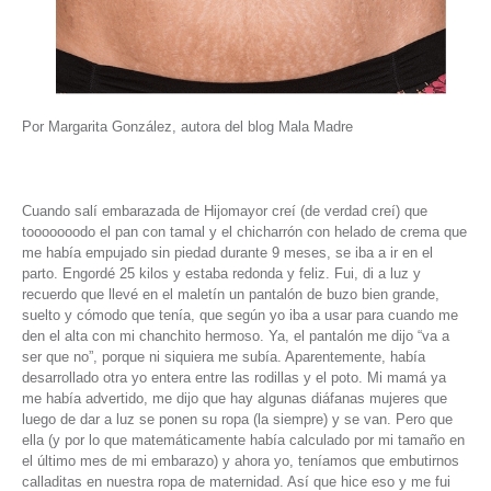
Por Margarita González, autora del blog Mala Madre
Cuando salí embarazada de Hijomayor creí (de verdad creí) que
tooooooodo el pan con tamal y el chicharrón con helado de crema que
me había empujado sin piedad durante 9 meses, se iba a ir en el
parto. Engordé 25 kilos y estaba redonda y feliz. Fui, di a luz y
recuerdo que llevé en el maletín un pantalón de buzo bien grande,
suelto y cómodo que tenía, que según yo iba a usar para cuando me
den el alta con mi chanchito hermoso. Ya, el pantalón me dijo “va a
ser que no”, porque ni siquiera me subía. Aparentemente, había
desarrollado otra yo entera entre las rodillas y el poto. Mi mamá ya
me había advertido, me dijo que hay algunas diáfanas mujeres que
luego de dar a luz se ponen su ropa (la siempre) y se van. Pero que
ella (y por lo que matemáticamente había calculado por mi tamaño en
el último mes de mi embarazo) y ahora yo, teníamos que embutirnos
calladitas en nuestra ropa de maternidad. Así que hice eso y me fui