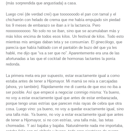
(más sorprendida que angustiada) a casa.
Luego creí (de verdad creí) que tooooooodo el pan con tamal y el
chicharrón con helado de crema que me había empujado sin piedad
los 9 meses de embarazo se iban a ir la lactancia. Pero
nooooooooooo. No solo no se iban, sino que se acumulaban más y
más kilos encima de todos esos kilos. Un festival de kilos. Todo esto
mientras mis amigas daban teta y se consumían. El ginecólogo, que
parecía que había hablado con el pantalón de buzo del que ya les
hablé, me dijo que “va a ser que no”. Aparentemente era una de las
afortunadas a las que el cocktail de hormonas lactantes la ponía
redonda.
La primera meta era por supuesto, estar exactamente igual a como
estaba antes de tener a Hijomayor. Mi mamá se reía a carcajadas
(ahora, yo también). Rápidamente me di cuenta de que eso no iba a
ser posible. Así que empecé a negociar conmigo misma: Ya bueno,
no voy a estar exactamente igual que antes de estar embarazada,
porque tengo unas estrías que parecen más rayas de cebra que otra
cosa. Luego vino: ya bueno, no voy a quedar exactamente igual, sino
una talla más. Ya bueno, no voy a estar exactamente igual que antes
de tener a Hijomayor, si no con estrías, una talla más, las tetas
chorreadas. Y así bajaba y bajaba. Naturalmente nada me importaba,