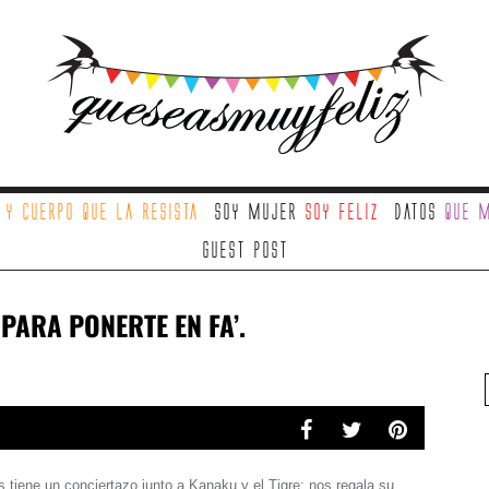
a
y cuerpo que la resista
Soy mujer
soy feliz
Datos
que m
Guest Post
PARA PONERTE EN FA’.
tiene un conciertazo junto a Kanaku y el Tigre; nos regala su