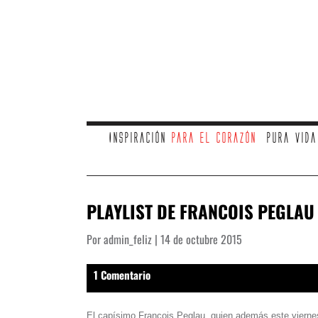
Inspiración
para el corazón
Pura vid
PLAYLIST DE FRANCOIS PEGLAU 
Por admin_feliz | 14 de octubre 2015
1 Comentario
El capísimo Francois Peglau, quien además este viernes 