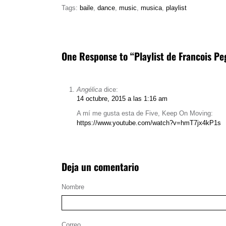
Tags:
baile
,
dance
,
music
,
musica
,
playlist
One Response to “Playlist de Francois Peg
Angélica
dice:
14 octubre, 2015 a las 1:16 am
A mí me gusta esta de Five, Keep On Moving:
https://www.youtube.com/watch?v=hmT7jx4kP1s
Deja un comentario
Nombre
Correo