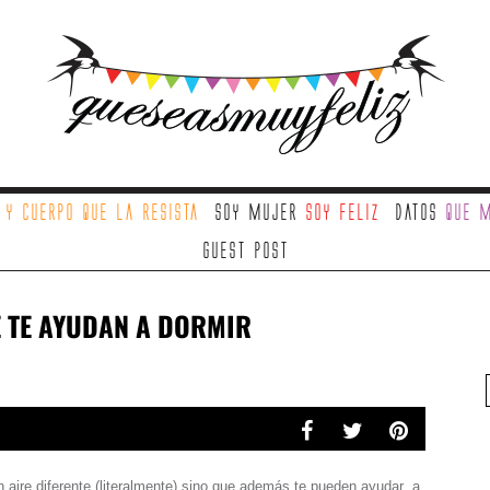
a
y cuerpo que la resista
Soy mujer
soy feliz
Datos
que m
Guest Post
E TE AYUDAN A DORMIR
un aire diferente (literalmente) sino que además te pueden ayudar a