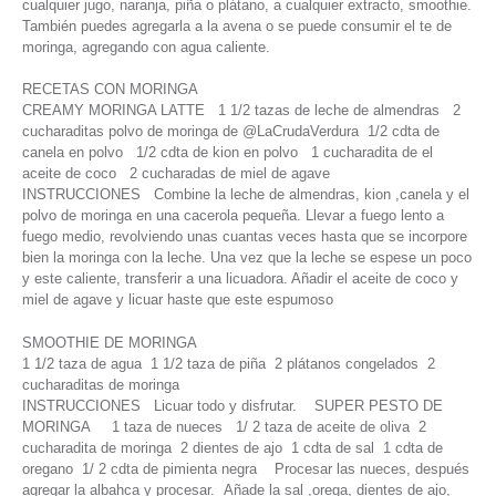
cualquier jugo, naranja, piña o plátano, a cualquier extracto, smoothie.
También puedes agregarla a la avena o se puede consumir el te de
moringa, agregando con agua caliente.
RECETAS CON MORINGA
CREAMY MORINGA LATTE 1 1/2 tazas de leche de almendras 2
cucharaditas polvo de moringa de @LaCrudaVerdura 1/2 cdta de
canela en polvo 1/2 cdta de kion en polvo 1 cucharadita de el
aceite de coco 2 cucharadas de miel de agave
INSTRUCCIONES Combine la leche de almendras, kion ,canela y el
polvo de moringa en una cacerola pequeña. Llevar a fuego lento a
fuego medio, revolviendo unas cuantas veces hasta que se incorpore
bien la moringa con la leche. Una vez que la leche se espese un poco
y este caliente, transferir a una licuadora. Añadir el aceite de coco y
miel de agave y licuar haste que este espumoso
SMOOTHIE DE MORINGA
1 1/2 taza de agua 1 1/2 taza de piña 2 plátanos congelados 2
cucharaditas de moringa
INSTRUCCIONES Licuar todo y disfrutar. SUPER PESTO DE
MORINGA 1 taza de nueces 1/ 2 taza de aceite de oliva 2
cucharadita de moringa 2 dientes de ajo 1 cdta de sal 1 cdta de
oregano 1/ 2 cdta de pimienta negra Procesar las nueces, después
agregar la albahca y procesar. Añade la sal ,orega, dientes de ajo,