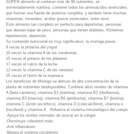
SUPER alimento al contener más de 90 nutrientes, es
extremadamente nutritiva, contiene todos los aminoácidos esenciales,
que forman una fuente de proteína completa, y también tiene muchas
vitaminas, minerales, ácidos grasos esenciales, entre otros.
Este alimento tan completo es perfecto para deportistas, personas
que desean bajar de peso, personas que tienen diabetes, Alzheimer,
hipertensión, depresión.
Su contenido nutricional es muy significativo, la moringa posee :
9 veces la proteína del yogurt
10 veces la vitamina A de las zanahorias
15 veces el potasio de los plátanos
17 veces el calcio de la leche
12 veces la vitamina C de las naranjas
25 veces el hierro de la espinaca
Los beneficios de Moringa se derivan de alta concentración de la
planta de nutrientes biodisponibles. Contiene altos niveles de vitamina
A (beta caroteno), vitamina B1 (tiamina), vitamina B2 (riboflavina),
vitamina B3 (niacina), vitamina B6 (piridoxina), vitamina B7 (biotina),
vitamina C (ácido ascórbico), vitamina D (colecalciferol), vitamina e
(tocoferol) y vitamina K. Refuerza el sistema inmunológico del cuerpo
-Apoya los niveles normales de azúcar en la sangre
-Disminuye colesterol malo
-Anti inflamatorio
-Mejora el sistema circulatorio