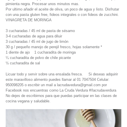
pimienta negra. Procesar unos minutos mas.
Por ultimo añadir el aceite de oliva, un poco de agua y listo. Disfrutar
con una pasta gluten free, fideos integrales o con fideos de zucchini.
VINAGRETA DE MORINGA
3 cucharadas / 45 ml de pasta de sésamo
3-4 cucharadas de agua para diluir
3 cucharadas / 45 ml de jugo de limón
30 g / pequeño manojo de perejil fresco, hojas solamente *
1 diente de ajo 1 cucharadita de moringa
¼ cucharadita de polvo de chile picante
½ cucharadita de sal
Licuar todo y servir sobre una ensalada fresca. Si deseas adquirir
este maravilloso alimento puedes llamar al 01 7047504 Celular:
950098205 o escribir un mail a lacrudavedura@gmail.com por
Facebook nos encuentras como La Cruda Verdura #/lacrudaverdura
No dejes de escribirnos para que puedas participar en las clases de
cocina vegana y saludable.