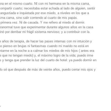
na en el mismo cuarto. NI con mi hermana en la misma cama,
ompartir cuarto; necesitaba estar echada al lado de alguien, sentir
angustiada e inquietada por ese miedo, a niveles en los que a
ma cama, sino salir corriendo al cuarto de mis papás.
primera vez. Ni de casada. Y me refiero al miedo al dormir.
aranormal tuve que experimentar durante algunos años en la casa
ó por derribar mi frágil sistema nervioso; y a contribuir con la
años de terapia, de hacer las pases internas con mi intuición y
 no pienso en brujas ni fantasmas cuando mi marido no está en
tarme en la noche a a calmar los miedos de mis hijos ( antes era
e que no tengan miedo) y, el máximo logro de la vida; puedo irme
 y tenga que prender la luz del cuarto de hotel: ya puedo dormir en
lo sé que después de más de veinte años, puedo cerrar mis ojos y
”