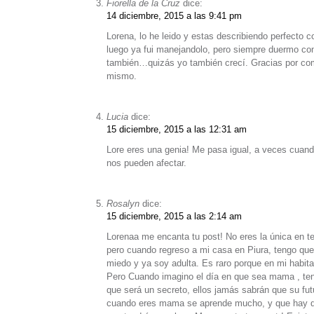
Fiorella de la Cruz
dice:
14 diciembre, 2015 a las 9:41 pm
Lorena, lo he leido y estas describiendo perfecto 
luego ya fui manejandolo, pero siempre duermo con
también…quizás yo también crecí. Gracias por comp
mismo.
Lucia
dice:
15 diciembre, 2015 a las 12:31 am
Lore eres una genia! Me pasa igual, a veces cu
nos pueden afectar.
Rosalyn
dice:
15 diciembre, 2015 a las 2:14 am
Lorenaa me encanta tu post! No eres la única en te
pero cuando regreso a mi casa en Piura, tengo qu
miedo y ya soy adulta. Es raro porque en mi habita
Pero Cuando imagino el día en que sea mama , te
que será un secreto, ellos jamás sabrán que su f
cuando eres mama se aprende mucho, y que hay que 