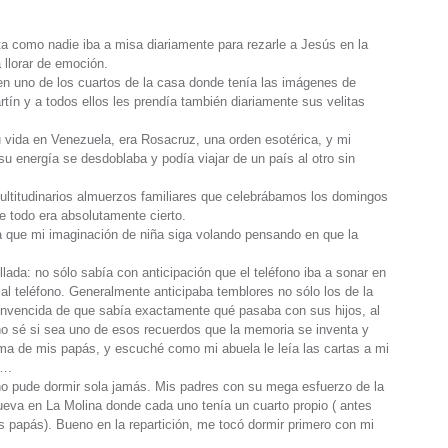
a como nadie iba a misa diariamente para rezarle a Jesús en la
 llorar de emoción.
 en uno de los cuartos de la casa donde tenía las imágenes de
tín y a todos ellos les prendía también diariamente sus velitas
u vida en Venezuela, era Rosacruz, una orden esotérica, y mi
u energía se desdoblaba y podía viajar de un país al otro sin
ultitudinarios almuerzos familiares que celebrábamos los domingos
e todo era absolutamente cierto.
 a que mi imaginación de niña siga volando pensando en que la
lada: no sólo sabía con anticipación que el teléfono iba a sonar en
l teléfono. Generalmente anticipaba temblores no sólo los de la
 convencida de que sabía exactamente qué pasaba con sus hijos, al
 sé si sea uno de esos recuerdos que la memoria se inventa y
ma de mis papás, y escuché como mi abuela le leía las cartas a mi
….
no pude dormir sola jamás. Mis padres con su mega esfuerzo de la
nueva en La Molina donde cada uno tenía un cuarto propio ( antes
papás). Bueno en la repartición, me tocó dormir primero con mi