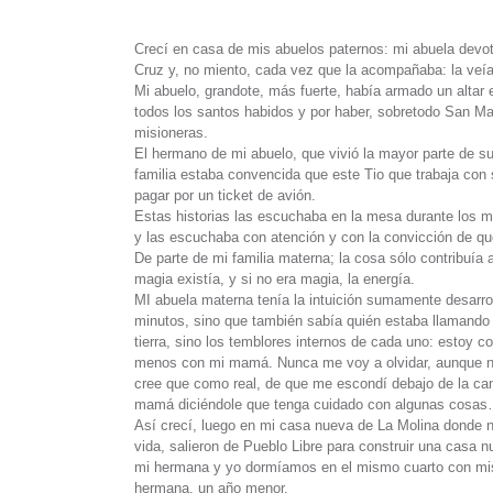
Crecí en casa de mis abuelos paternos: mi abuela devot
Cruz y, no miento, cada vez que la acompañaba: la veía
Mi abuelo, grandote, más fuerte, había armado un altar
todos los santos habidos y por haber, sobretodo San Mar
misioneras.
El hermano de mi abuelo, que vivió la mayor parte de s
familia estaba convencida que este Tio que trabaja con s
pagar por un ticket de avión.
Estas historias las escuchaba en la mesa durante los m
y las escuchaba con atención y con la convicción de qu
De parte de mi familia materna; la cosa sólo contribuía
magia existía, y si no era magia, la energía.
MI abuela materna tenía la intuición sumamente desarrol
minutos, sino que también sabía quién estaba llamando a
tierra, sino los temblores internos de cada uno: estoy
menos con mi mamá. Nunca me voy a olvidar, aunque no
cree que como real, de que me escondí debajo de la ca
mamá diciéndole que tenga cuidado con algunas cosas
Así crecí, luego en mi casa nueva de La Molina donde 
vida, salieron de Pueblo Libre para construir una casa 
mi hermana y yo dormíamos en el mismo cuarto con mis 
hermana, un año menor.