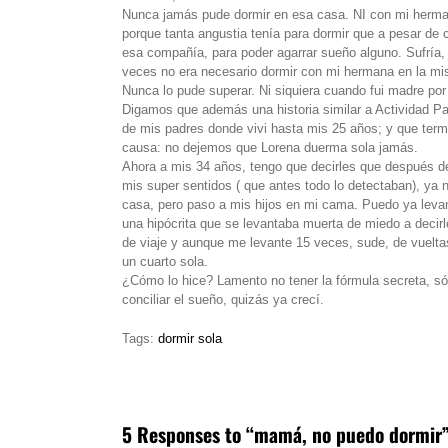
Nunca jamás pude dormir en esa casa. NI con mi herma
porque tanta angustia tenía para dormir que a pesar de c
esa compañía, para poder agarrar sueño alguno. Sufría, 
veces no era necesario dormir con mi hermana en la mis
Nunca lo pude superar. Ni siquiera cuando fui madre por 
Digamos que además una historia similar a Actividad P
de mis padres donde vivi hasta mis 25 años; y que termin
causa: no dejemos que Lorena duerma sola jamás.
Ahora a mis 34 años, tengo que decirles que después de 
mis super sentidos ( que antes todo lo detectaban), ya
casa, pero paso a mis hijos en mi cama. Puedo ya levan
una hipócrita que se levantaba muerta de miedo a decirl
de viaje y aunque me levante 15 veces, sude, de vueltas
un cuarto sola.
¿Cómo lo hice? Lamento no tener la fórmula secreta, só
conciliar el sueño, quizás ya crecí.
Tags:
dormir sola
5 Responses to “mamá, no puedo dormir