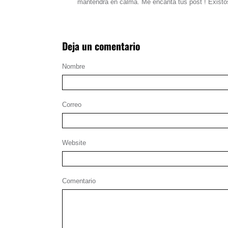
mantendrá en calma. Me encanta tus post ! Existos
Deja un comentario
Nombre
Correo
Website
Comentario