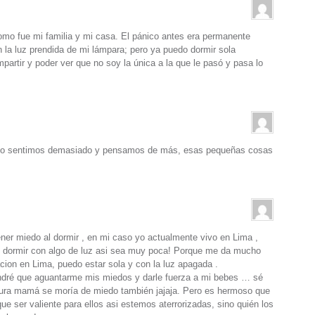
como fue mi familia y mi casa. El pánico antes era permanente
 la luz prendida de mi lámpara; pero ya puedo dormir sola
artir y poder ver que no soy la única a la que le pasó y pasa lo
ando sentimos demasiado y pensamos de más, esas pequeñas cosas
ner miedo al dormir , en mi caso yo actualmente vivo en Lima ,
e dormir con algo de luz asi sea muy poca! Porque me da mucho
cion en Lima, puedo estar sola y con la luz apagada .
ndré que aguantarme mis miedos y darle fuerza a mi bebes … sé
utura mamá se moría de miedo también jajaja. Pero es hermoso que
ser valiente para ellos asi estemos aterrorizadas, sino quién los