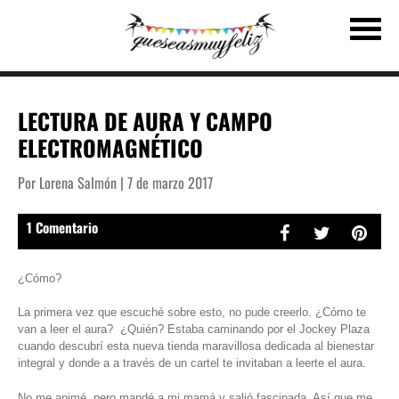
LECTURA DE AURA Y CAMPO
ELECTROMAGNÉTICO
Por Lorena Salmón | 7 de marzo 2017
1 Comentario
¿Cómo?
La primera vez que escuché sobre esto, no pude creerlo. ¿Cómo te
van a leer el aura? ¿Quién? Estaba caminando por el Jockey Plaza
cuando descubrí esta nueva tienda maravillosa dedicada al bienestar
integral y donde a a través de un cartel te invitaban a leerte el aura.
No me animé, pero mandé a mi mamá y salió fascinada. Así que me