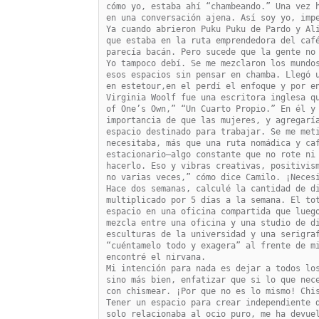
cómo yo, estaba ahí “chambeando.” Una vez h
en una conversación ajena. Así soy yo, impe
Ya cuando abrieron Puku Puku de Pardo y Ali
que estaba en la ruta emprendedora del café
parecía bacán. Pero sucede que la gente no 
Yo tampoco debí. Se me mezclaron los mundos
esos espacios sin pensar en chamba. Llegó u
en estetour,en el perdí el enfoque y por en
Virginia Woolf fue una escritora inglesa qu
of One’s Own,” “Un Cuarto Propio.” En él y 
importancia de que las mujeres, y agregaría
espacio destinado para trabajar. Se me meti
necesitaba, más que una ruta nomádica y caf
estacionario—algo constante que no rote ni 
hacerlo. Eso y vibras creativas, positivism
no varias veces,” cómo dice Camilo. ¡Necesi
Hace dos semanas, calculé la cantidad de di
multiplicado por 5 días a la semana. El tot
espacio en una oficina compartida que luego
mezcla entre una oficina y una studio de di
esculturas de la universidad y una serigraf
“cuéntamelo todo y exagera” al frente de mi
encontré el nirvana.

Mi intención para nada es dejar a todos los
sino más bien, enfatizar que si lo que nece
con chismear. ¡Por que no es lo mismo! Chis
Tener un espacio para crear independiente d
solo relacionaba al ocio puro, me ha devuel