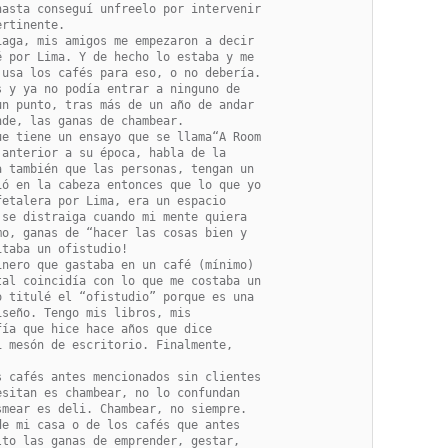
asta conseguí unfreelo por intervenir

rtinente.

aga, mis amigos me empezaron a decir

 por Lima. Y de hecho lo estaba y me

usa los cafés para eso, o no debería.

 y ya no podía entrar a ninguno de

n punto, tras más de un año de andar

de, las ganas de chambear.

e tiene un ensayo que se llama“A Room

anterior a su época, habla de la

 también que las personas, tengan un

ó en la cabeza entonces que lo que yo

etalera por Lima, era un espacio

se distraiga cuando mi mente quiera

o, ganas de “hacer las cosas bien y

taba un ofistudio!

nero que gastaba en un café (mínimo)

al coincidía con lo que me costaba un

 titulé el “ofistudio” porque es una

seño. Tengo mis libros, mis

ía que hice hace años que dice

 mesón de escritorio. Finalmente,

 cafés antes mencionados sin clientes

sitan es chambear, no lo confundan

mear es deli. Chambear, no siempre.

e mi casa o de los cafés que antes

to las ganas de emprender, gestar,
