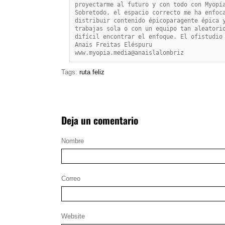
proyectarme al futuro y con todo con Myopía
Sobretodo, el espacio correcto me ha enfoca
distribuir contenido épicoparagente épica y
trabajas sola o con un equipo tan aleatorio
difícil encontrar el enfoque. El ofistudio 
Anais Freitas Eléspuru

www.myopia.media@anaislalombriz
Tags:
ruta feliz
Deja un comentario
Nombre
Correo
Website