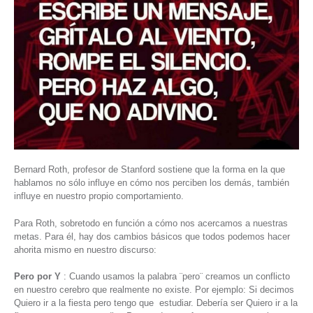
Bernard Roth, profesor de Stanford sostiene que la forma en la que
hablamos no sólo influye en cómo nos perciben los demás, también
influye en nuestro propio comportamiento.
Para Roth, sobretodo en función a cómo nos acercamos a nuestras
metas. Para él, hay dos cambios básicos que todos podemos hacer
ahorita mismo en nuestro discurso:
Pero por Y
: Cuando usamos la palabra ¨pero¨ creamos un conflicto
en nuestro cerebro que realmente no existe. Por ejemplo: Si decimos
Quiero ir a la fiesta pero tengo que estudiar. Debería ser Quiero ir a la