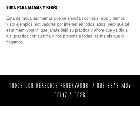
YOGA PARA MAMÁS Y BEBÉS
Está de moda las mamás que se ejercitan con sus hijos y hemos
visto ejemplos motivadores por internet en todos lados, pero qué tal
esta mami yoguini que jamás dejó su práctica y ahora que ya dio a
luz, practica con su niña y nos propone a todas las mamis que lo
hagamos.
TODOS LOS DERECHOS RESERVADOS. / QUE SEAS MUY
FELIZ © 2026