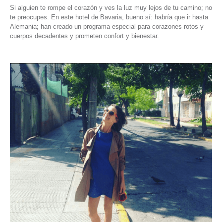
Si alguien te rompe el corazón y ves la luz muy lejos de tu camino; no
te preocupes. En este hotel de Bavaria, bueno sí: habría que ir hasta
Alemania; han creado un programa especial para corazones rotos y
cuerpos decadentes y prometen confort y bienestar.