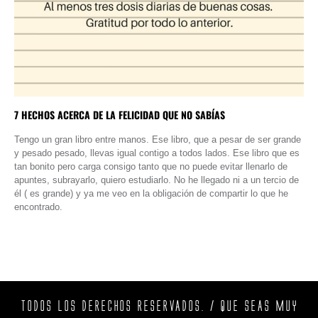
7 HECHOS ACERCA DE LA FELICIDAD QUE NO SABÍAS
Tengo un gran libro entre manos. Ese libro, que a pesar de ser grande
y pesado pesado, llevas igual contigo a todos lados. Ese libro que es
tan bonito pero carga consigo tanto que no puede evitar llenarlo de
apuntes, subrayarlo, quiero estudiarlo. No he llegado ni a un tercio de
él ( es grande) y ya me veo en la obligación de compartir lo que he
encontrado.
TODOS LOS DERECHOS RESERVADOS. / QUE SEAS MUY