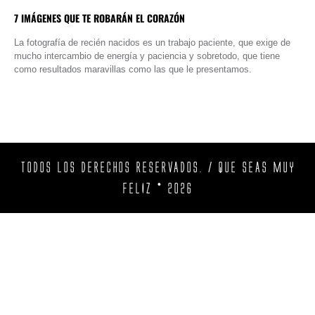
7 IMÁGENES QUE TE ROBARÁN EL CORAZÓN
La fotografía de recién nacidos es un trabajo paciente, que exige de
mucho intercambio de energía y paciencia y sobretodo, que tiene
como resultados maravillas como las que le presentamos.
TODOS LOS DERECHOS RESERVADOS. / QUE SEAS MUY
FELIZ © 2026