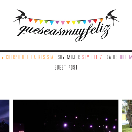
a
y cuerpo que la resista
Soy mujer
soy feliz
Datos
que m
Guest Post