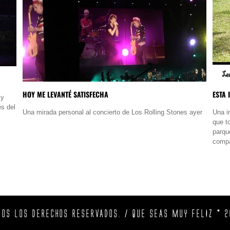
HOY ME LEVANTÉ SATISFECHA
ESTA 
 y
és del
Una mirada personal al concierto de Los Rolling Stones ayer
Una in
que t
parqu
compa
DOS LOS DERECHOS RESERVADOS. / QUE SEAS MUY FELIZ © 2