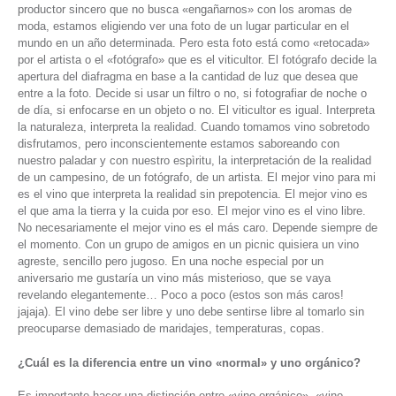
productor sincero que no busca «engañarnos» con los aromas de
moda, estamos eligiendo ver una foto de un lugar particular en el
mundo en un año determinada. Pero esta foto está como «retocada»
por el artista o el «fotógrafo» que es el viticultor. El fotógrafo decide la
apertura del diafragma en base a la cantidad de luz que desea que
entre a la foto. Decide si usar un filtro o no, si fotografiar de noche o
de día, si enfocarse en un objeto o no. El viticultor es igual. Interpreta
la naturaleza, interpreta la realidad. Cuando tomamos vino sobretodo
disfrutamos, pero inconscientemente estamos saboreando con
nuestro paladar y con nuestro espìritu, la interpretación de la realidad
de un campesino, de un fotógrafo, de un artista. El mejor vino para mi
es el vino que interpreta la realidad sin prepotencia. El mejor vino es
el que ama la tierra y la cuida por eso. El mejor vino es el vino libre.
No necesariamente el mejor vino es el más caro. Depende siempre de
el momento. Con un grupo de amigos en un picnic quisiera un vino
agreste, sencillo pero jugoso. En una noche especial por un
aniversario me gustaría un vino más misterioso, que se vaya
revelando elegantemente… Poco a poco (estos son más caros!
jajaja). El vino debe ser libre y uno debe sentirse libre al tomarlo sin
preocuparse demasiado de maridajes, temperaturas, copas.
¿Cuál es la diferencia entre un vino «normal» y uno orgánico?
Es importante hacer una distinción entre «vino orgánico», «vino