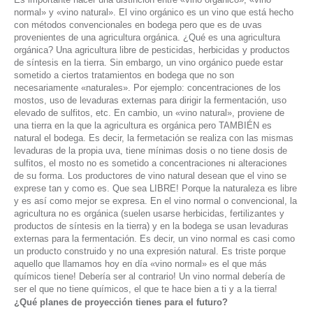
normal» y «vino natural». El vino orgánico es un vino que está hecho
con métodos convencionales en bodega pero que es de uvas
provenientes de una agricultura orgánica. ¿Qué es una agricultura
orgánica? Una agricultura libre de pesticidas, herbicidas y productos
de síntesis en la tierra. Sin embargo, un vino orgánico puede estar
sometido a ciertos tratamientos en bodega que no son
necesariamente «naturales». Por ejemplo: concentraciones de los
mostos, uso de levaduras externas para dirigir la fermentación, uso
elevado de sulfitos, etc. En cambio, un «vino natural», proviene de
una tierra en la que la agricultura es orgánica pero TAMBIÉN es
natural el bodega. Es decir, la fermetación se realiza con las mismas
levaduras de la propia uva, tiene mínimas dosis o no tiene dosis de
sulfitos, el mosto no es sometido a concentraciones ni alteraciones
de su forma. Los productores de vino natural desean que el vino se
exprese tan y como es. Que sea LIBRE! Porque la naturaleza es libre
y es así como mejor se expresa. En el vino normal o convencional, la
agricultura no es orgánica (suelen usarse herbicidas, fertilizantes y
productos de síntesis en la tierra) y en la bodega se usan levaduras
externas para la fermentación. Es decir, un vino normal es casi como
un producto construido y no una expresión natural. Es triste porque
aquello que llamamos hoy en día «vino normal» es el que más
químicos tiene! Debería ser al contrario! Un vino normal debería de
ser el que no tiene químicos, el que te hace bien a ti y a la tierra!
¿Qué planes de proyección tienes para el futuro?