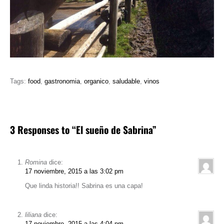
Tags:
food
,
gastronomia
,
organico
,
saludable
,
vinos
3 Responses to “El sueño de Sabrina”
Romina
dice:
17 noviembre, 2015 a las 3:02 pm
Que linda historia!! Sabrina es una capa!
liliana
dice:
17 noviembre, 2015 a las 4:04 pm