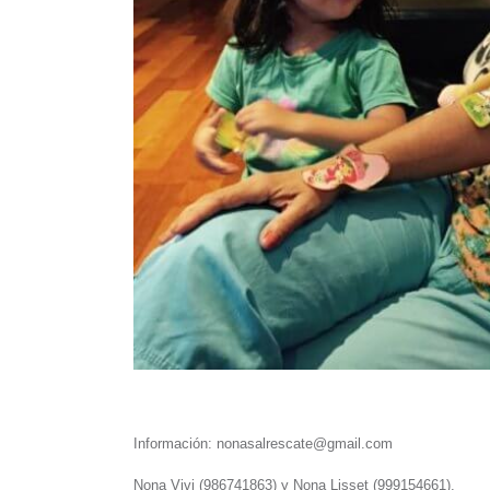
Información: nonasalrescate@gmail.com
Nona Vivi (986741863) y Nona Lisset (999154661).