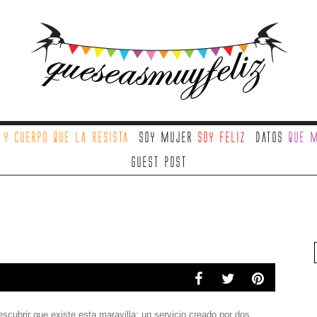
a
y cuerpo que la resista
Soy mujer
soy feliz
Datos
que m
Guest Post
cubrir que existe esta maravilla: un servicio creado por dos