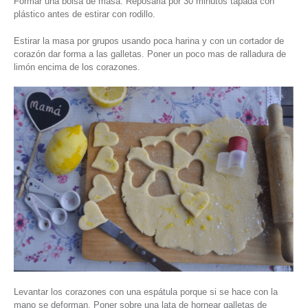
Formar una bolsa de masa. Reposarla por 30 minutos tapada con
plástico antes de estirar con rodillo.
Estirar la masa por grupos usando poca harina y con un cortador de
corazón dar forma a las galletas. Poner un poco mas de ralladura de
limón encima de los corazones.
Levantar los corazones con una espátula porque si se hace con la
mano se deforman. Poner sobre una lata de hornear galletas de