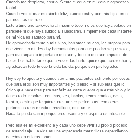
Cuando me despierto, sonrío. Siento el agua en mi cara y agradezco
tanto!
Cuando veo el mar me siento feliz, cuando estoy con mis hijos es el
paraíso, los disfruto.
Este último año aproveché al máximo todo, no es que haya volado en
parapete ni que haya subido al Huascarán, simplemente cada instante
de mi vida es sagrado para mi.
He aprovechado tanto a mis hijos, hablamos mucho, los preparo para
que vivan sin mi, les doy herramientas para que puedan seguir solos,
para que sepan lo importante que son y todo lo que son capaces de
hacer. Les hablo tanto que a veces los harto, quiero que aprovechen y
agradezcan todo lo que la vida les da, porque son privilegiados.
Hoy soy terapeuta y cuando veo a mis pacientes sufriendo por cosas
que para ellos son muy importantes yo pienso – si supieras que lo
único que necesitas para ser feliz es darte cuenta que estás vivo y lo
tienes todo: respiras, caminas, ves, hablas, tienes comida, casa,
familia, gente que te quiere. eres un ser perfecto así como eres,
perteneces a un mundo maravilloso, eres amor.
Nada te puede dañar porque eres espíritu y el espíritu es intocable.-
Pero esa es mi experiencia y cada uno debe vivir su propio proceso
de aprendizaje. La vida es una experiencia maravillosa dependiendo
de cómo la quieras tomar.