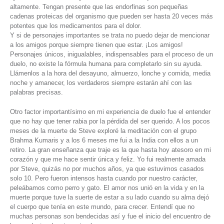
altamente. Tengan presente que las endorfinas son pequeñas
cadenas proteicas del organismo que pueden ser hasta 20 veces más
potentes que los medicamentos para el dolor.
Y si de personajes importantes se trata no puedo dejar de mencionar
a los amigos porque siempre tienen que estar. ¡Los amigos!
Personajes únicos, inigualables, indispensables para el proceso de un
duelo, no existe la fórmula humana para completarlo sin su ayuda.
Llámenlos a la hora del desayuno, almuerzo, lonche y comida, media
noche y amanecer, los verdaderos siempre estarán ahí con las
palabras precisas.
Otro factor importantísimo en mi experiencia de duelo fue el entender
que no hay que tener rabia por la pérdida del ser querido. A los pocos
meses de la muerte de Steve exploré la meditación con el grupo
Brahma Kumaris y a los 6 meses me fui a la India con ellos a un
retiro. La gran enseñanza que traje es la que hasta hoy atesoro en mi
corazón y que me hace sentir única y feliz. Yo fui realmente amada
por Steve, quizás no por muchos años, ya que estuvimos casados
solo 10. Pero fueron intensos hasta cuando por nuestro carácter,
peleábamos como perro y gato. El amor nos unió en la vida y en la
muerte porque tuve la suerte de estar a su lado cuando su alma dejó
el cuerpo que tenía en este mundo, para crecer. Entendí que no
muchas personas son bendecidas así y fue el inicio del encuentro de