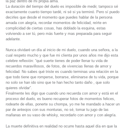
la paz dentro de mi propia alma.
La duración del tiempo del duelo es imposible de medir, tampoco sé
exactamente cuanto tiempo tardé, ni sé si ya terminó. Pero sí puedo
decirles que desde el momento que puedes hablar de la persona
amada con alegría, recordar momentos de felicidad, reírte en
complicidad de ciertas cosas, has doblado la esquina, estas
volviendo a ser tú, pero más fuerte y mas preparada para seguir
adelante.
Nunca olvidaré un día al inicio de mi duelo, cuando una señora, a la
cual respeto mucho y que fue mi clienta por unos años me dijo esta
celebre reflexión: “qué suerte tienes de poder llenar tu vida de
recuerdos maravillosos, de fotos, de vivencias llenas de amor y
felicidad. No sabes qué triste es cuando terminas una relación en la
que todo tiene que romperse, borrarse, eliminarse de tu vida, porque
no solo se han ido sino que te han hecho tanto daño , que solo
quieres olvidar”.
Finalmente les digo que cuando uno recuerda con amor y está en el
proceso del duelo, es bueno recuperar fotos de momentos felices,
rodearte de ellas, ponerte su chompa, yo me he mandado a hacer un
par de anteojos con sus monturas, no sé, tomar tu jugo de las
mañanas en su vaso de whisky, recordarlo con amor y con alegría.
La muerte definitiva en realidad no ocurre hasta aquel día en que la