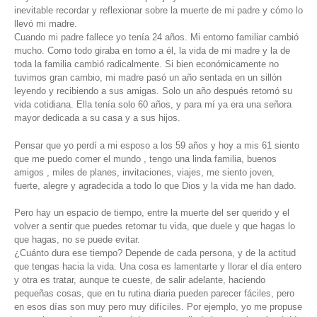
inevitable recordar y reflexionar sobre la muerte de mi padre y cómo lo
llevó mi madre.
Cuando mi padre fallece yo tenía 24 años. Mi entorno familiar cambió
mucho. Como todo giraba en torno a él, la vida de mi madre y la de
toda la familia cambió radicalmente. Si bien económicamente no
tuvimos gran cambio, mi madre pasó un año sentada en un sillón
leyendo y recibiendo a sus amigas. Solo un año después retomó su
vida cotidiana. Ella tenía solo 60 años, y para mí ya era una señora
mayor dedicada a su casa y a sus hijos.
Pensar que yo perdí a mi esposo a los 59 años y hoy a mis 61 siento
que me puedo comer el mundo , tengo una linda familia, buenos
amigos , miles de planes, invitaciones, viajes, me siento joven,
fuerte, alegre y agradecida a todo lo que Dios y la vida me han dado.
Pero hay un espacio de tiempo, entre la muerte del ser querido y el
volver a sentir que puedes retomar tu vida, que duele y que hagas lo
que hagas, no se puede evitar.
¿Cuánto dura ese tiempo? Depende de cada persona, y de la actitud
que tengas hacia la vida. Una cosa es lamentarte y llorar el día entero
y otra es tratar, aunque te cueste, de salir adelante, haciendo
pequeñas cosas, que en tu rutina diaria pueden parecer fáciles, pero
en esos días son muy pero muy difíciles. Por ejemplo, yo me propuse