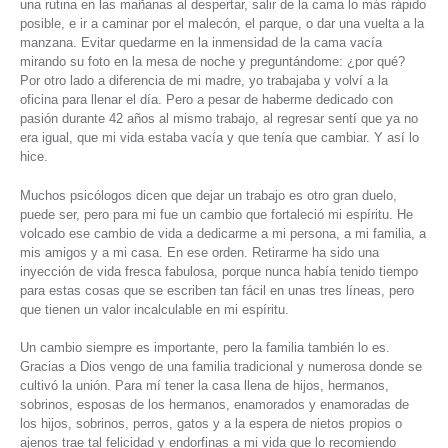
una rutina en las mañanas al despertar, salir de la cama lo más rápido
posible, e ir a caminar por el malecón, el parque, o dar una vuelta a la
manzana. Evitar quedarme en la inmensidad de la cama vacía
mirando su foto en la mesa de noche y preguntándome: ¿por qué?
Por otro lado a diferencia de mi madre, yo trabajaba y volví a la
oficina para llenar el día. Pero a pesar de haberme dedicado con
pasión durante 42 años al mismo trabajo, al regresar sentí que ya no
era igual, que mi vida estaba vacía y que tenía que cambiar. Y así lo
hice.
Muchos psicólogos dicen que dejar un trabajo es otro gran duelo,
puede ser, pero para mi fue un cambio que fortaleció mi espíritu. He
volcado ese cambio de vida a dedicarme a mi persona, a mi familia, a
mis amigos y a mi casa. En ese orden. Retirarme ha sido una
inyección de vida fresca fabulosa, porque nunca había tenido tiempo
para estas cosas que se escriben tan fácil en unas tres líneas, pero
que tienen un valor incalculable en mi espíritu.
Un cambio siempre es importante, pero la familia también lo es.
Gracias a Dios vengo de una familia tradicional y numerosa donde se
cultivó la unión. Para mí tener la casa llena de hijos, hermanos,
sobrinos, esposas de los hermanos, enamorados y enamoradas de
los hijos, sobrinos, perros, gatos y a la espera de nietos propios o
ajenos trae tal felicidad y endorfinas a mi vida que lo recomiendo