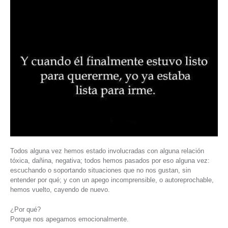
Todos alguna vez hemos estado involucradas con alguna relación
tóxica, dañina, negativa; todos hemos pasados por eso alguna vez:
escuchando o soportando situaciones que no nos gustan, sin
entender por qué; y con un apego incomprensible, o autoreprochable,
hemos vuelto, cayendo de nuevo.
¿Por qué?
Porque nos apegamos emocionalmente.