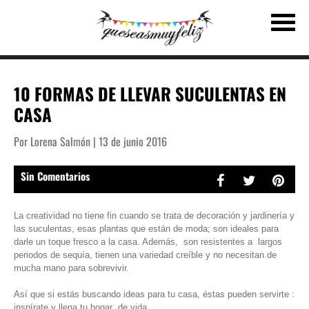
10 FORMAS DE LLEVAR SUCULENTAS EN
CASA
Por Lorena Salmón | 13 de junio 2016
Sin Comentarios
La creatividad no tiene fin cuando se trata de decoración y jardinería y
las suculentas, esas plantas que están de moda; son ideales para
darle un toque fresco a la casa. Además, son resistentes a largos
periodos de sequía, tienen una variedad creíble y no necesitan de
mucha mano para sobrevivir.
Así que si estás buscando ideas para tu casa, éstas pueden servirte :
inspírate y llena tu hogar de vida.