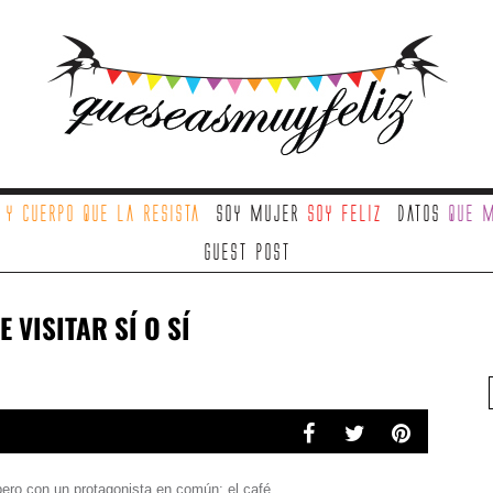
a
y cuerpo que la resista
Soy mujer
soy feliz
Datos
que m
Guest Post
 VISITAR SÍ O SÍ
ero con un protagonista en común: el café.