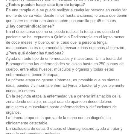
¿Todos pueden hacer este tipo de terapia?
Es una terapia que se puede realizar a cualquier persona en cualquier
momento de su vida, desde ninos hasta ancianos, lo único que tienen
que hacer es estar acostados sobre una camilla por 45 minutos.
¿Hay contraindicaciones?
En el único caso que no se puede realizar la terapia es cuando el
paciente se ha expuesto a Quimio o Radioterapia en el lapso menor
de doce meses y bueno, en el caso que la persona tenga
marcapasos no es recomendable revisar zonas cercanas al corazón.
¿Para qué dolencias funciona?
Ayuda en todo tipo de enfermedades y malestares. En la teoria del
Biomagnetismo las enfermedades se alojan hasta en 250 puntos del
cuerpo, entre ellos huesos, músculos y órganos y todas estas
enfermedades tienen 3 etapas.
La primera etapa no genera síntomas, es probable que no sientas
nada, puedes vivir con la enfermad (virus o bacteria) y posiblemente
nunca te enteres.
En la segunda etapa la enfermedad va a generar inflamación de la
zona donde se aloje, es aquí cuando aparecen desde dolores
articulares o musculares hasta enfermedades y disfunciones de
órganos.
La tercera etapa es la que va de la mano con un diagnóstico
clínicamente detectable.
En cualquiera de estas 3 etapas el Biomagnetismo ayuda a tratar y
curar la enfermedad y malestar.