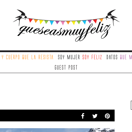
a
y cuerpo que la resista
Soy mujer
soy feliz
Datos
que m
Guest Post