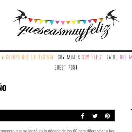
a
y cuerpo que la resista
Soy mujer
soy feliz
Datos
que m
Guest Post
ÑO
oncepto que se lanzó en la década de los 80 para diferenciar a las