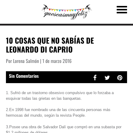
10 COSAS QUE NO SABÍAS DE
LEONARDO DI CAPRIO
Por Lorena Salmón | 1 de marzo 2016
Sin Comentarios
1. Sufrió de un trastorno obsesivo compulsivo que lo forzaba a
esquivar todas las grietas en las banquetas.
2.En 1998 fue nombrado una de las cincuenta personas más
hermosas del mundo, según la revista People.
3.Posee una obra de Salvador Dalí que compró en una subasta por
$1.2 millones de dólares.