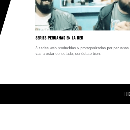
SERIES PERUANAS EN LA RED
3 series web producidas y protagonizadas por peruanas.
vas a estar conectado, conéctate bien.
TO