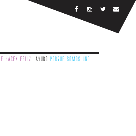
e hacen feliz
Ayudo
porque somos uno