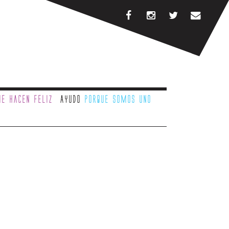
e hacen feliz
Ayudo
porque somos uno