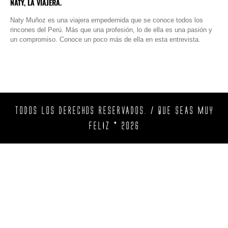
NATY, LA VIAJERA.
Naty Muñoz es una viajera empedernida que se conoce todos los
rincones del Perú. Más que una profesión, lo de ella es una pasión y
un compromiso. Conoce un poco más de ella en esta entrevista.
TODOS LOS DERECHOS RESERVADOS. / QUE SEAS MUY
FELIZ © 2026