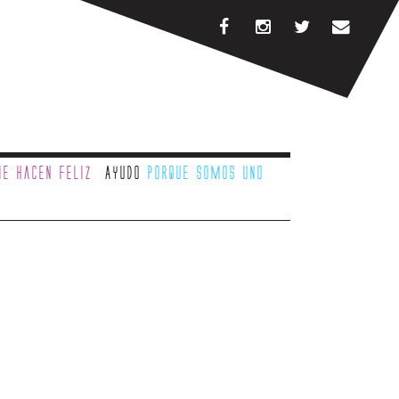
e hacen feliz
Ayudo
porque somos uno