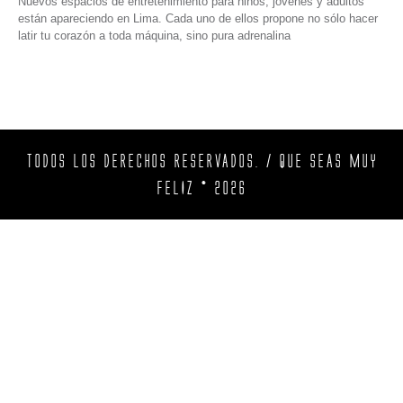
Nuevos espacios de entretenimiento para niños, jóvenes y adultos
están apareciendo en Lima. Cada uno de ellos propone no sólo hacer
latir tu corazón a toda máquina, sino pura adrenalina
TODOS LOS DERECHOS RESERVADOS. / QUE SEAS MUY
FELIZ © 2026