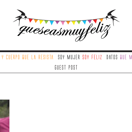
a
y cuerpo que la resista
Soy mujer
soy feliz
Datos
que m
Guest Post