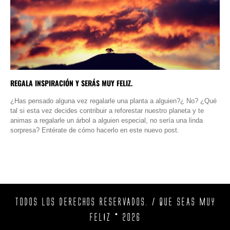
REGALA INSPIRACIÓN Y SERÁS MUY FELIZ.
¿Has pensado alguna vez regalarle una planta a alguien?¿ No? ¿Qué
tal si esta vez decides contribuir a reforestar nuestro planeta y te
animas a regalarle un árbol a alguien especial, no sería una linda
sorpresa? Entérate de cómo hacerlo en este nuevo post.
TODOS LOS DERECHOS RESERVADOS. / QUE SEAS MUY
FELIZ © 2026