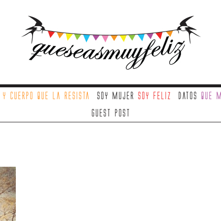
a
y cuerpo que la resista
Soy mujer
soy feliz
Datos
que m
Guest Post