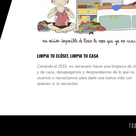
LIMPIA TU CLÓSET, LIMPIA TU CASA
Cerrando el 2015, es necesario hacer una limpieza de c
y de casa, desapegarnos y desprendernos de lo que no
usamos o necesitamos para darle una nueva vida con
quienes sí lo necesiten.
TO