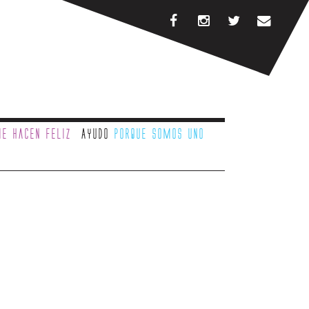
e hacen feliz
Ayudo
porque somos uno