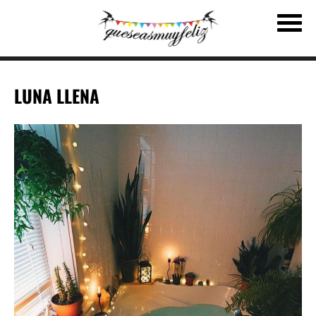
LUNA LLENA