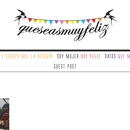
a
y cuerpo que la resista
Soy mujer
soy feliz
Datos
que m
Guest Post