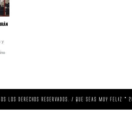
IRÁN
s y
ino
DOS LOS DERECHOS RESERVADOS. / QUE SEAS MUY FELIZ © 2