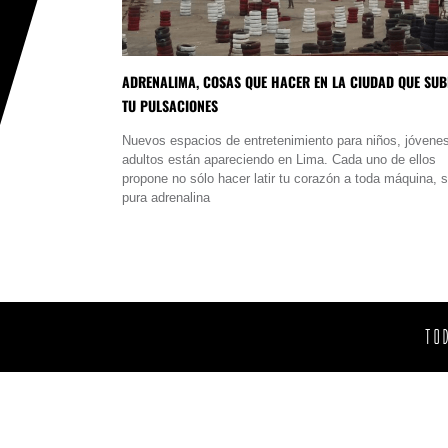
ADRENALIMA, COSAS QUE HACER EN LA CIUDAD QUE SUB
TU PULSACIONES
Nuevos espacios de entretenimiento para niños, jóvene
adultos están apareciendo en Lima. Cada uno de ellos
propone no sólo hacer latir tu corazón a toda máquina, s
pura adrenalina
TO