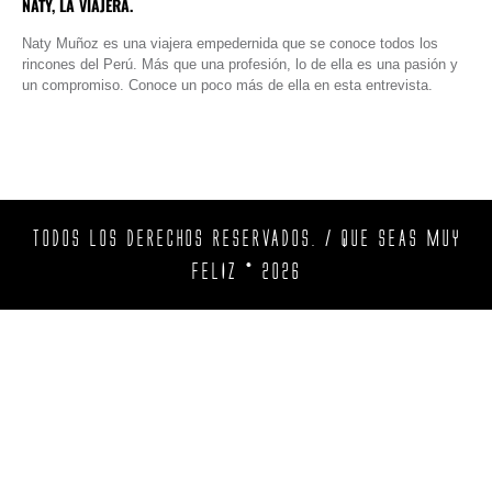
NATY, LA VIAJERA.
Naty Muñoz es una viajera empedernida que se conoce todos los
rincones del Perú. Más que una profesión, lo de ella es una pasión y
un compromiso. Conoce un poco más de ella en esta entrevista.
TODOS LOS DERECHOS RESERVADOS. / QUE SEAS MUY
FELIZ © 2026