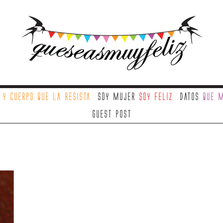
a
y cuerpo que la resista
Soy mujer
soy feliz
Datos
que m
Guest Post