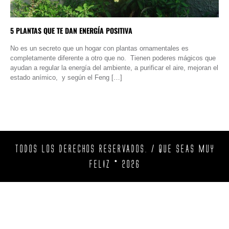
5 PLANTAS QUE TE DAN ENERGÍA POSITIVA
No es un secreto que un hogar con plantas ornamentales es
completamente diferente a otro que no. Tienen poderes mágicos que
ayudan a regular la energía del ambiente, a purificar el aire, mejoran el
estado anímico, y según el Feng […]
TODOS LOS DERECHOS RESERVADOS. / QUE SEAS MUY
FELIZ © 2026