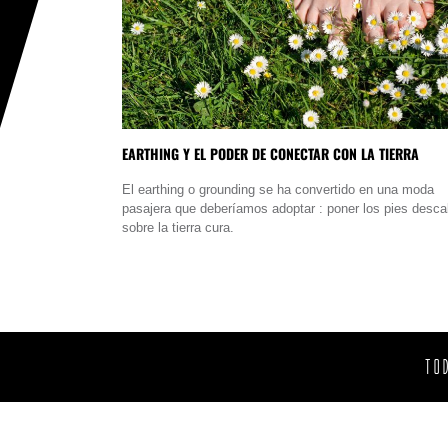
EARTHING Y EL PODER DE CONECTAR CON LA TIERRA
El earthing o grounding se ha convertido en una moda
pasajera que deberíamos adoptar : poner los pies desca
sobre la tierra cura.
TO