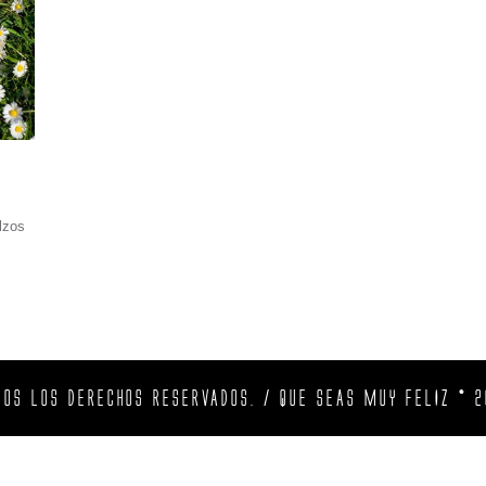
lzos
DOS LOS DERECHOS RESERVADOS. / QUE SEAS MUY FELIZ © 2