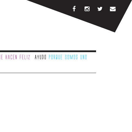
e hacen feliz
Ayudo
porque somos uno