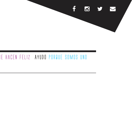
e hacen feliz
Ayudo
porque somos uno