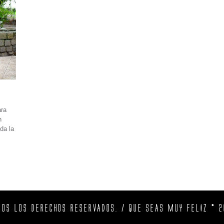
ara
n
da la
DOS LOS DERECHOS RESERVADOS. / QUE SEAS MUY FELIZ © 2