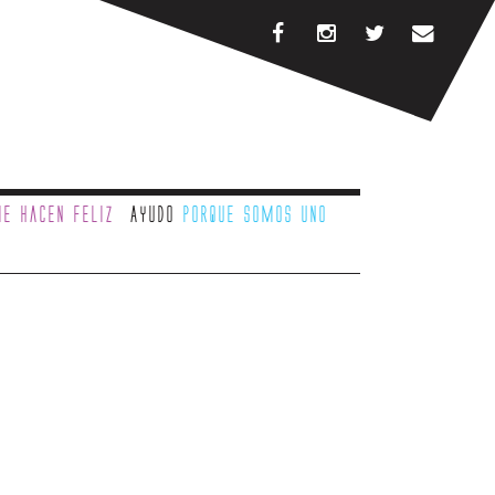
e hacen feliz
Ayudo
porque somos uno