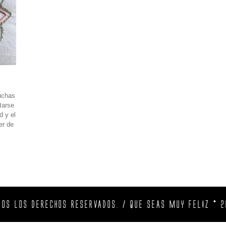
uchas
tarse
d y el
er de
DOS LOS DERECHOS RESERVADOS. / QUE SEAS MUY FELIZ © 2