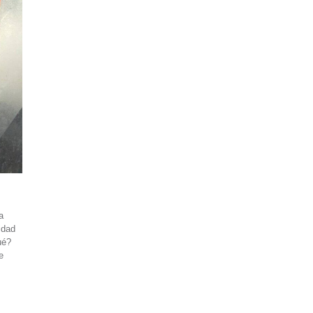
a
idad
ué?
e