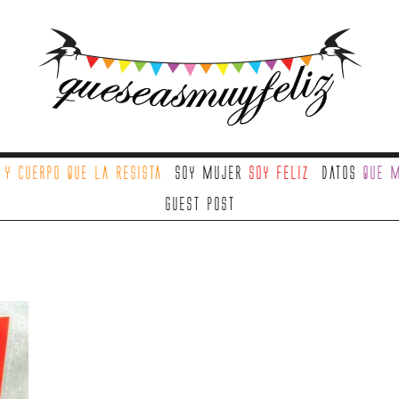
a
y cuerpo que la resista
Soy mujer
soy feliz
Datos
que m
Guest Post