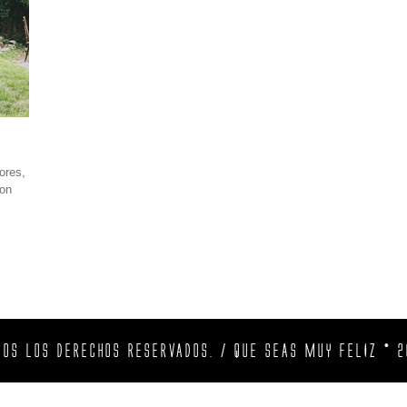
ores,
con
DOS LOS DERECHOS RESERVADOS. / QUE SEAS MUY FELIZ © 2