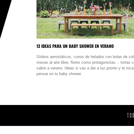
13 IDEAS PARA UN BABY SHOWER EN VERANO
Globos aerostáticos, conos de helados con bolas de col
mesas al aire libre; flores como protagonistas… tortas 
sabor a verano. Ideas si vas a dar a luz pronto y te toca
pensar en tu baby shower.
TO