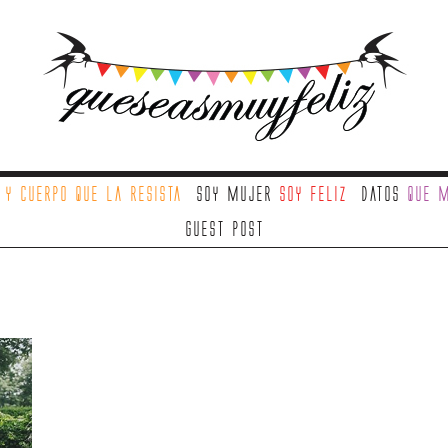
a
y cuerpo que la resista
Soy mujer
soy feliz
Datos
que m
Guest Post