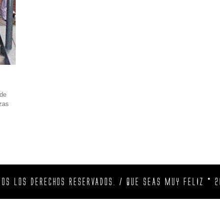
 de
azas
DOS LOS DERECHOS RESERVADOS. / QUE SEAS MUY FELIZ © 2