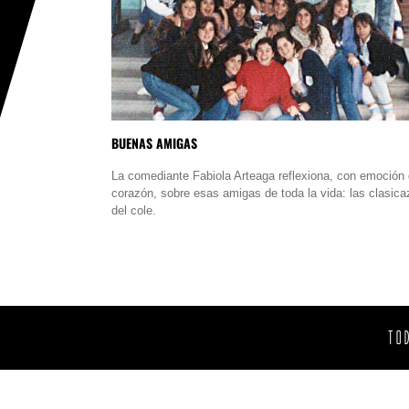
BUENAS AMIGAS
La comediante Fabiola Arteaga reflexiona, con emoción
corazón, sobre esas amigas de toda la vida: las clasic
del cole.
TO