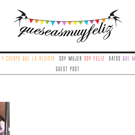
a
y cuerpo que la resista
Soy mujer
soy feliz
Datos
que m
Guest Post