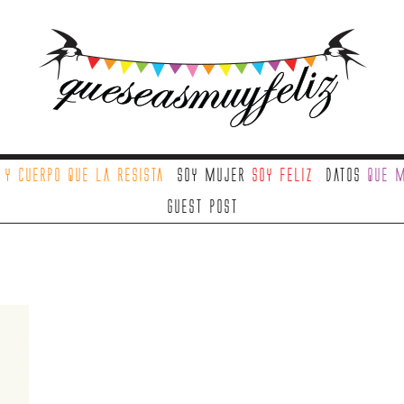
a
y cuerpo que la resista
Soy mujer
soy feliz
Datos
que m
Guest Post