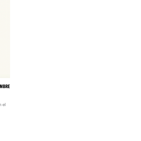
OMBRE
 el